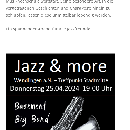
Musikhochschule Stuttgart. Seine besondere Art, in die
vorgetragenen Geschichten und Charaktere hinein zu
schlüpfen, lassen
diese unmittelbar lebendig werden.
Ein spannender Abend für alle Jazzfreunde.