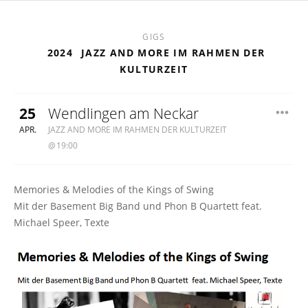
GIGS
2024
JAZZ AND MORE IM RAHMEN DER
KULTURZEIT
25
Wendlingen am Neckar
TREFFPUNKT STADTMITTE, WENDLINGEN
APR.
JAZZ AND MORE IM RAHMEN DER KULTURZEIT
19:00
Memories & Melodies of the Kings of Swing
Mit der Basement Big Band und Phon B Quartett feat.
Michael Speer, Texte